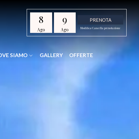
8
9
PRENOTA
Modifica/Cancella prenotazione
Ago
Ago
OVE SIAMO
GALLERY
OFFERTE