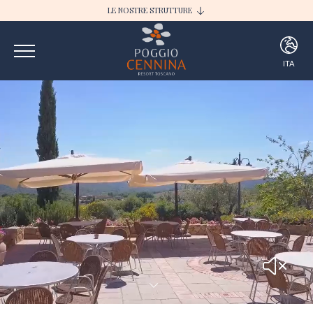
LE NOSTRE STRUTTURE
I BORGHI DELLA SELVACCIA
POGGIO CENNINA RESORT
ITA
ITA
ENG