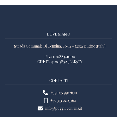
DOVE SIAMO
Strada Comunale Di Cennina, 10/11 - 52021 Bucine (Italy)
P.Iva 07088321000
CIN: IT051005B5A9LAK5TX
CONTATTI
+39 055 9912630
+39 333 9403362
info@poggiocennina.it