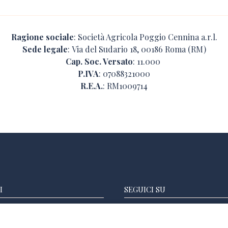
Ragione sociale
: Società Agricola Poggio Cennina a.r.l.
Sede legale
: Via del Sudario 18, 00186 Roma (RM)
Cap. Soc. Versato
: 11.000
P.IVA
: 07088321000
R.E.A.
: RM1009714
I
SEGUICI SU
 055 9912630