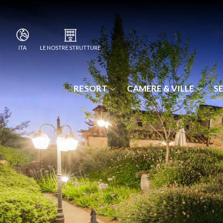
LE NOSTRE STRUTTURE
ITA
ITA
I BORGHI DELLA SELVACCIA
ENG
POGGIO CENNINA RESORT
RESORT
CAMERE & VILLE
SE