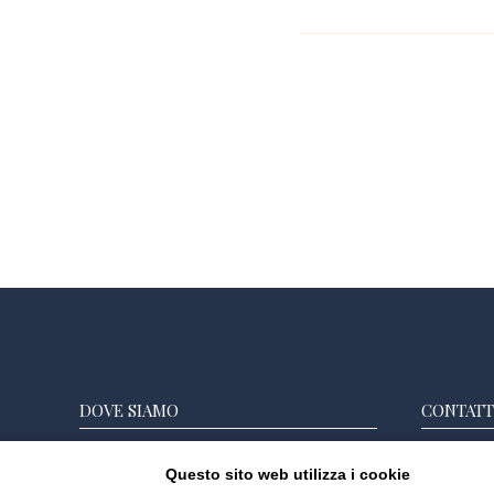
DOVE SIAMO
CONTATT
Strada Comunale Di Cennina, 10/11 -
+39
Questo sito web utilizza i cookie
52021 Bucine (Italy)